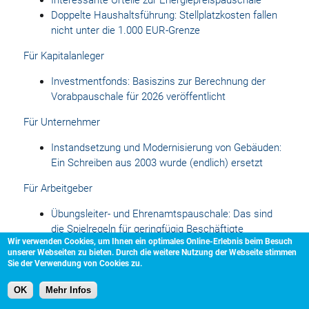
Interessante Urteile zur Energiepreispauschale
Doppelte Haushaltsführung: Stellplatzkosten fallen
nicht unter die 1.000 EUR-Grenze
Für Kapitalanleger
Investmentfonds: Basiszins zur Berechnung der
Vorabpauschale für 2026 veröffentlicht
Für Unternehmer
Instandsetzung und Modernisierung von Gebäuden:
Ein Schreiben aus 2003 wurde (endlich) ersetzt
Für Arbeitgeber
Übungsleiter- und Ehrenamtspauschale: Das sind
die Spielregeln für geringfügig Beschäftigte
Wir verwenden Cookies, um Ihnen ein optimales Online-Erlebnis beim Besuch
Kosten für einen Parkplatz mindern nicht den
unserer Webseiten zu bieten. Durch die weitere Nutzung der Webseite stimmen
geldwerten Vorteil für den Firmenwagen
Sie der Verwendung von Cookies zu.
Wichtige Daten und Termine
OK
Mehr Infos