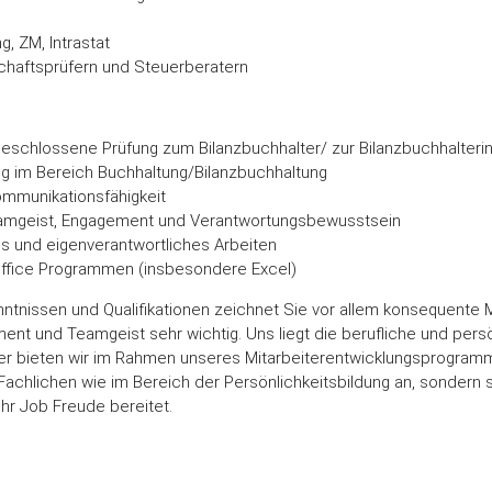
 ZM, Intrastat
chaftsprüfern und Steuerberatern
geschlossene Prüfung zum Bilanzbuchhalter/ zur Bilanzbuchhalteri
ng im Bereich Buchhaltung/Bilanzbuchhaltung
mmunikationsfähigkeit
eamgeist, Engagement und Verantwortungsbewusstsein
es und eigenverantwortliches Arbeiten
ffice Programmen (insbesondere Excel)
ntnissen und Qualifikationen zeichnet Sie vor allem konsequente 
ent und Teamgeist sehr wichtig. Uns liegt die berufliche und pers
er bieten wir im Rahmen unseres Mitarbeiterentwicklungsprogram
Fachlichen wie im Bereich der Persönlichkeitsbildung an, sondern
Ihr Job Freude bereitet.