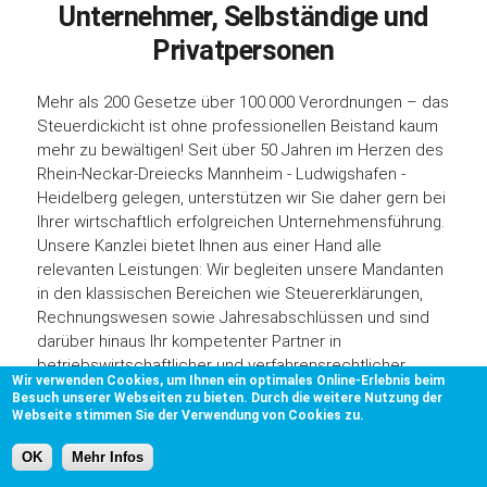
Unternehmer, Selbständige und
Privatpersonen
Mehr als 200 Gesetze über 100.000 Verordnungen – das
Steuerdickicht ist ohne professionellen Beistand kaum
mehr zu bewältigen! Seit über 50 Jahren im Herzen des
Rhein-Neckar-Dreiecks Mannheim - Ludwigshafen -
Heidelberg gelegen, unterstützen wir Sie daher gern bei
Ihrer wirtschaftlich erfolgreichen Unternehmensführung.
Unsere Kanzlei bietet Ihnen aus einer Hand alle
relevanten Leistungen: Wir begleiten unsere Mandanten
in den klassischen Bereichen wie Steuererklärungen,
Rechnungswesen sowie Jahresabschlüssen und sind
darüber hinaus Ihr kompetenter Partner in
betriebswirtschaftlicher und verfahrensrechtlicher
Wir verwenden Cookies, um Ihnen ein optimales Online-Erlebnis beim
Beratung.
Besuch unserer Webseiten zu bieten. Durch die weitere Nutzung der
Webseite stimmen Sie der Verwendung von Cookies zu.
Unsere Mandanten sind überwiegend in der Region
ansässig und stammen aus den unterschiedlichsten
OK
Mehr Infos
Branchen – unser Anliegen ist es, sie langfristig mit