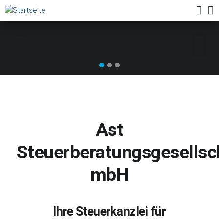
Deutsch
Home
Aktuelles
English
Leistungen
Profil
Karriere
Ast
Kontakt
Steuerberatungsgesellsc
mbH
Ihre Steuerkanzlei für